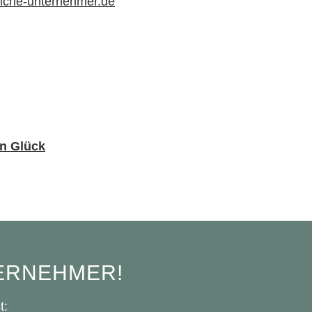
liche-unternehmer.de
n Glück
ERNEHMER!
t: