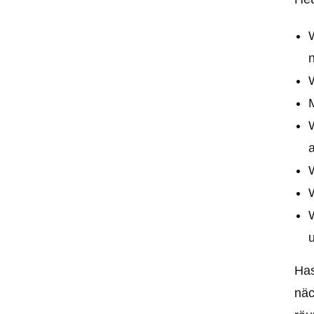
n
a
W
Has
näc